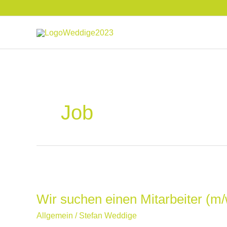
Zum
Inhalt
springen
Job
Wir
suchen
Wir suchen einen Mitarbeiter (m
einen
Mitarbeiter
Allgemein
/
Stefan Weddige
(m/w/d)