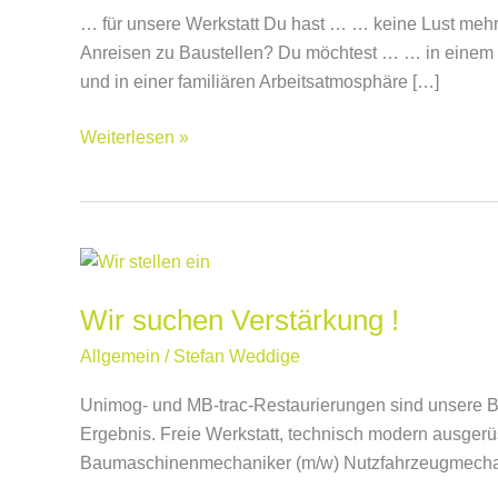
… für unsere Werkstatt Du hast … … keine Lust mehr
…
Anreisen zu Baustellen? Du möchtest … … in einem 
und in einer familiären Arbeitsatmosphäre […]
Weiterlesen »
Wir
suchen
Wir suchen Verstärkung !
Verstärkung
!
Allgemein
/
Stefan Weddige
Unimog- und MB-trac-Restaurierungen sind unsere Be
Ergebnis. Freie Werkstatt, technisch modern ausgerü
Baumaschinenmechaniker (m/w) Nutzfahrzeugmechanike