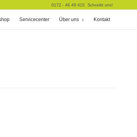
0172 - 46 49 415
Schreibt uns!
shop
Servicecenter
Über uns
Kontakt